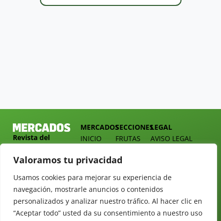
MERCADOS
SECCIONES
LEGAL
Revista del
INICIO
FRUTAS
AVISO LEGAL
Sector
QUIÉNES
HORTALIZAS
POLÍTICA DE
Hortofrutícola
Valoramos tu privacidad
SOMOS
PRIVACIDAD
EMPRESA
DOSSIER
MERCADOS
Usamos cookies para mejorar su experiencia de
C/
Y
TARIFAS
Presidente
navegación, mostrarle anuncios o contenidos
ALIMENTACIÓN
Cárdenas nº
REVISTAS
personalizados y analizar nuestro tráfico. Al hacer clic en
OPINIÓN
10.
“Aceptar todo” usted da su consentimiento a nuestro uso
NEWSLETTER
30 DE
41013