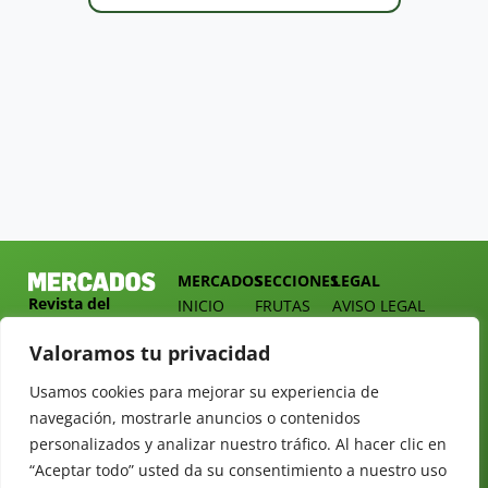
MERCADOS
SECCIONES
LEGAL
Revista del
INICIO
FRUTAS
AVISO LEGAL
Sector
QUIÉNES
HORTALIZAS
POLÍTICA DE
Hortofrutícola
Valoramos tu privacidad
SOMOS
PRIVACIDAD
EMPRESA
DOSSIER
MERCADOS
Usamos cookies para mejorar su experiencia de
C/
Y
TARIFAS
Presidente
navegación, mostrarle anuncios o contenidos
ALIMENTACIÓN
Cárdenas nº
REVISTAS
personalizados y analizar nuestro tráfico. Al hacer clic en
OPINIÓN
10.
“Aceptar todo” usted da su consentimiento a nuestro uso
NEWSLETTER
30 DE
41013