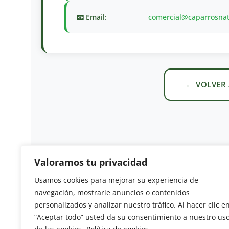
📧 Email:
comercial@caparrosna
← VOLVER 
Valoramos tu privacidad
Usamos cookies para mejorar su experiencia de
Revista del Sector Hortofrutícola
navegación, mostrarle anuncios o contenidos
personalizados y analizar nuestro tráfico. Al hacer clic e
C/ Presidente Cárdenas nº 10.
“Aceptar todo” usted da su consentimiento a nuestro us
41013 Sevilla. ESPAÑA