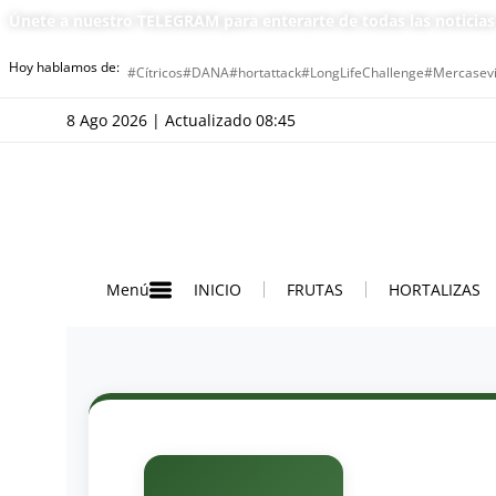
Únete a nuestro TELEGRAM para enterarte de todas las noticia
Hoy hablamos de:
#Cítricos
#DANA
#hortattack
#LongLifeChallenge
#Mercasevi
8 Ago 2026 | Actualizado 08:45
INICIO
FRUTAS
HORTALIZAS
Menú