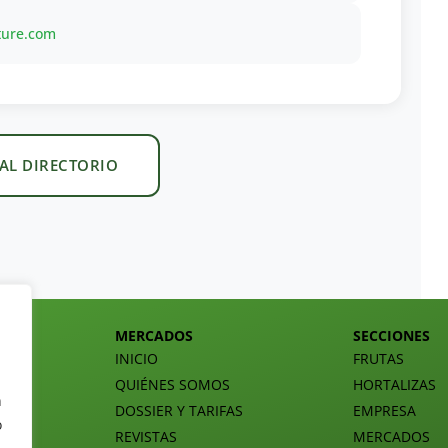
ture.com
AL DIRECTORIO
MERCADOS
SECCIONES
INICIO
FRUTAS
QUIÉNES SOMOS
HORTALIZAS
n
DOSSIER Y TARIFAS
EMPRESA
o
REVISTAS
MERCADOS