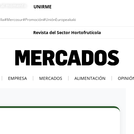
s al momento
UNIRME
lla
#Mercosur
#Promoción
#UniónEuropea
kaki
Revista del Sector Hortofrutícola
EMPRESA
MERCADOS
ALIMENTACIÓN
OPINIÓ