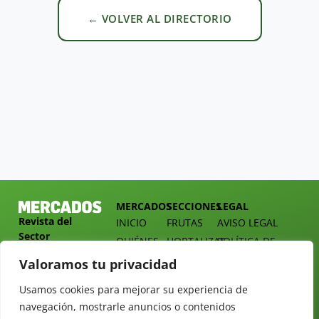
← VOLVER AL DIRECTORIO
MERCADOS
SECCIONES
LEGAL
Revista del
INICIO
FRUTAS
AVISO LEGAL
Sector
QUIÉNES
HORTALIZAS
POLÍTICA DE
Hortofrutícola
SOMOS
PRIVACIDAD
EMPRESA
Valoramos tu privacidad
DOSSIER
MERCADOS
C/
Y
Usamos cookies para mejorar su experiencia de
TARIFAS
Presidente
ALIMENTACIÓN
navegación, mostrarle anuncios o contenidos
Cárdenas nº
REVISTAS
OPINIÓN