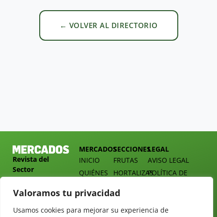
← VOLVER AL DIRECTORIO
MERCADOS
SECCIONES
LEGAL
Revista del
INICIO
FRUTAS
AVISO LEGAL
Sector
QUIÉNES
HORTALIZAS
POLÍTICA DE
Hortofrutícola
SOMOS
PRIVACIDAD
EMPRESA
Valoramos tu privacidad
DOSSIER
MERCADOS
C/
Y
TARIFAS
Presidente
Usamos cookies para mejorar su experiencia de
ALIMENTACIÓN