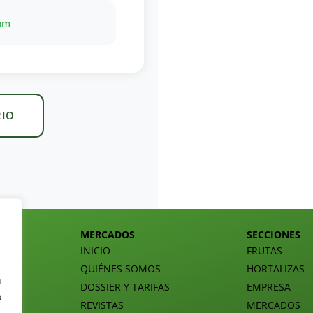
com
RIO
MERCADOS
SECCIONES
INICIO
FRUTAS
QUIÉNES SOMOS
HORTALIZAS
n
DOSSIER Y TARIFAS
EMPRESA
o
REVISTAS
MERCADOS