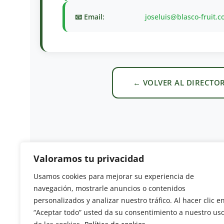
📧 Email:
joseluis@blasco-fruit.
← VOLVER AL DIRECTO
Valoramos tu privacidad
Usamos cookies para mejorar su experiencia de
Revista del Sector Hortofrutícola
navegación, mostrarle anuncios o contenidos
personalizados y analizar nuestro tráfico. Al hacer clic e
C/ Presidente Cárdenas nº 10.
“Aceptar todo” usted da su consentimiento a nuestro us
41013 Sevilla. ESPAÑA