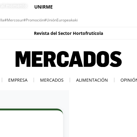
s al momento
UNIRME
lla
#Mercosur
#Promoción
#UniónEuropea
kaki
Revista del Sector Hortofrutícola
EMPRESA
MERCADOS
ALIMENTACIÓN
OPINIÓ