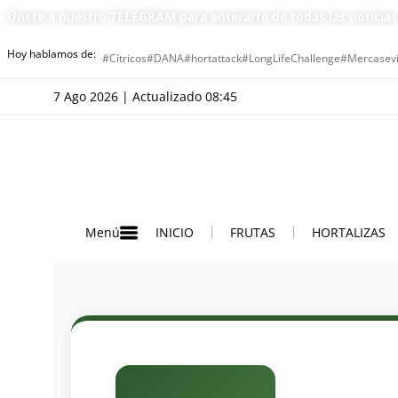
Únete a nuestro TELEGRAM para enterarte de todas las noticia
Hoy hablamos de:
#Cítricos
#DANA
#hortattack
#LongLifeChallenge
#Mercasevi
7 Ago 2026 | Actualizado 08:45
INICIO
FRUTAS
HORTALIZAS
Menú