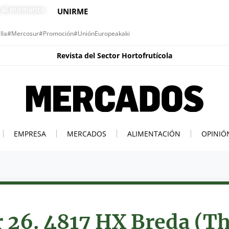
s al momento
UNIRME
lla
#Mercosur
#Promoción
#UniónEuropea
kaki
Revista del Sector Hortofrutícola
EMPRESA
MERCADOS
ALIMENTACIÓN
OPINIÓ
r 26. 4817 HX Breda (T