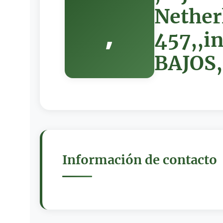
Nether
,
457,,i
BAJOS
Información de contacto