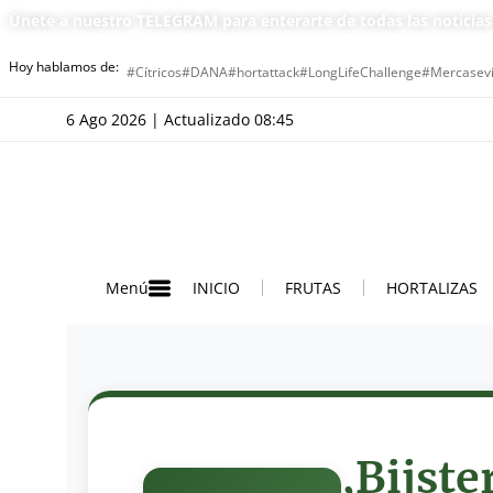
Únete a nuestro TELEGRAM para enterarte de todas las noticia
Hoy hablamos de:
#Cítricos
#DANA
#hortattack
#LongLifeChallenge
#Mercasevi
6 Ago 2026 | Actualizado 08:45
INICIO
FRUTAS
HORTALIZAS
Menú
,Bijste