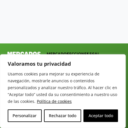
MERCADOS
SECCIONES
LEGAL
Revista del
INICIO
FRUTAS
AVISO LEGAL
Valoramos tu privacidad
Sector
QUIÉNES
HORTALIZAS
POLÍTICA DE
Hortofrutícola
SOMOS
PRIVACIDAD
Usamos cookies para mejorar su experiencia de
EMPRESA
DOSSIER
navegación, mostrarle anuncios o contenidos
MERCADOS
C/
Y
personalizados y analizar nuestro tráfico. Al hacer clic en
TARIFAS
Presidente
ALIMENTACIÓN
“Aceptar todo” usted da su consentimiento a nuestro uso
Cárdenas nº
REVISTAS
OPINIÓN
de las cookies.
Política de cookies
10.
NEWSLETTER
30 DE
41013
30
SUSCRIPCIÓN
Sevilla.
Personalizar
Rechazar todo
Aceptar todo
DIRECTORIO
ÚNETE A
Diseño web:
ESPAÑA
NUESTRO
Starenlared
TELEGRAM