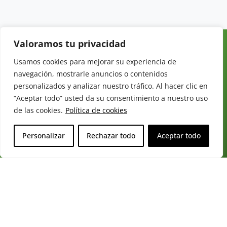
Valoramos tu privacidad
MERCADOS
SECCIONES
LEGAL
Revista del
INICIO
FRUTAS
AVISO LEGAL
Usamos cookies para mejorar su experiencia de
Sector
QUIÉNES
HORTALIZAS
POLÍTICA DE
navegación, mostrarle anuncios o contenidos
Hortofrutícola
SOMOS
PRIVACIDAD
personalizados y analizar nuestro tráfico. Al hacer clic en
EMPRESA
DOSSIER
“Aceptar todo” usted da su consentimiento a nuestro uso
MERCADOS
C/
Y
de las cookies.
Política de cookies
TARIFAS
Presidente
ALIMENTACIÓN
Cárdenas nº
REVISTAS
OPINIÓN
10.
Personalizar
Rechazar todo
Aceptar todo
NEWSLETTER
30 DE
41013
30
SUSCRIPCIÓN
Sevilla.
DIRECTORIO
ÚNETE A
Diseño web:
ESPAÑA
NUESTRO
Starenlared
TELEGRAM
Tel: (+34) 954
25 88 51
CONTACTO
redaccion@revistamercados.com