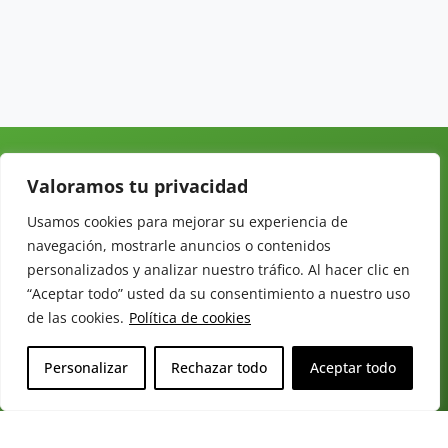
MERCADOS
SECCIONES
LEGAL
Valoramos tu privacidad
Revista del
INICIO
FRUTAS
AVISO LEGAL
Sector
QUIÉNES
HORTALIZAS
POLÍTICA DE
Usamos cookies para mejorar su experiencia de
Hortofrutícola
SOMOS
PRIVACIDAD
EMPRESA
navegación, mostrarle anuncios o contenidos
DOSSIER
MERCADOS
C/
personalizados y analizar nuestro tráfico. Al hacer clic en
Y
TARIFAS
Presidente
ALIMENTACIÓN
“Aceptar todo” usted da su consentimiento a nuestro uso
Cárdenas nº
REVISTAS
OPINIÓN
de las cookies.
Política de cookies
10.
NEWSLETTER
30 DE
41013
30
SUSCRIPCIÓN
Personalizar
Rechazar todo
Aceptar todo
Sevilla.
DIRECTORIO
ÚNETE A
Diseño web:
ESPAÑA
NUESTRO
Starenlared
TELEGRAM
Tel: (+34) 954
25 88 51