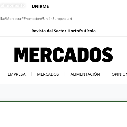
s al momento
UNIRME
lla
#Mercosur
#Promoción
#UniónEuropea
kaki
Revista del Sector Hortofrutícola
EMPRESA
MERCADOS
ALIMENTACIÓN
OPINIÓ