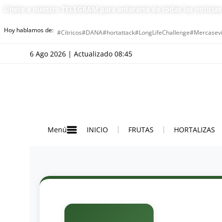
Únete a nuestro TELEGRAM para enterarte de todas las noticia
Hoy hablamos de:
#Cítricos
#DANA
#hortattack
#LongLifeChallenge
#Mercasevi
6 Ago 2026 | Actualizado 08:45
INICIO
FRUTAS
HORTALIZAS
Menú