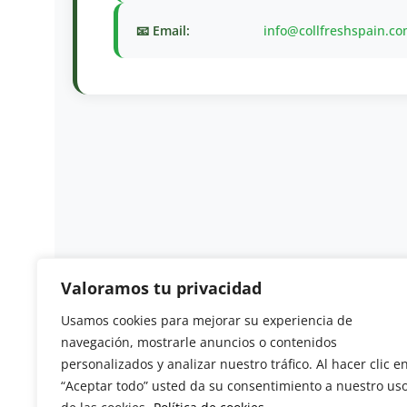
📧 Email:
info@collfreshspain.c
Valoramos tu privacidad
Usamos cookies para mejorar su experiencia de
Revista del Sector Hortofrutícola
navegación, mostrarle anuncios o contenidos
personalizados y analizar nuestro tráfico. Al hacer clic e
C/ Presidente Cárdenas nº 10.
“Aceptar todo” usted da su consentimiento a nuestro us
41013 Sevilla. ESPAÑA