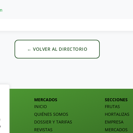
om
← VOLVER AL DIRECTORIO
MERCADOS
SECCIONES
INICIO
FRUTAS
QUIÉNES SOMOS
HORTALIZAS
n
DOSSIER Y TARIFAS
EMPRESA
o
REVISTAS
MERCADOS