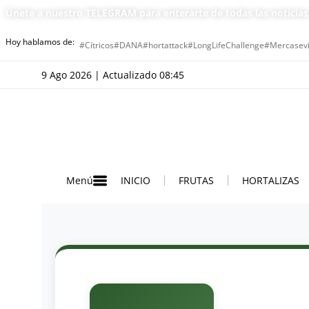
Únete a nuestro TELEGRAM para enterarte de todas las noticia
Hoy hablamos de:
#Cítricos
#DANA
#hortattack
#LongLifeChallenge
#Mercasevi
9 Ago 2026 | Actualizado 08:45
INICIO
FRUTAS
HORTALIZAS
Menú