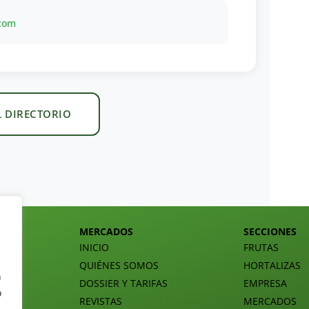
.com
L DIRECTORIO
MERCADOS
SECCIONES
INICIO
FRUTAS
QUIÉNES SOMOS
HORTALIZAS
n
DOSSIER Y TARIFAS
EMPRESA
o
REVISTAS
MERCADOS