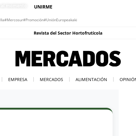
s al momento
UNIRME
lla
#Mercosur
#Promoción
#UniónEuropea
kaki
Revista del Sector Hortofrutícola
EMPRESA
MERCADOS
ALIMENTACIÓN
OPINIÓ