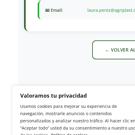
📧 Email:
laura.perez@agriplast
← VOLVER A
Valoramos tu privacidad
Usamos cookies para mejorar su experiencia de
Revista del Sector Hortofrutícola
navegación, mostrarle anuncios o contenidos
personalizados y analizar nuestro tráfico. Al hacer clic e
C/ Presidente Cárdenas nº 10.
“Aceptar todo” usted da su consentimiento a nuestro us
41013 Sevilla. ESPAÑA