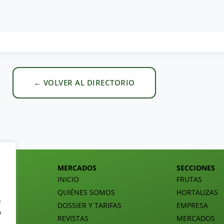
← VOLVER AL DIRECTORIO
MERCADOS
SECCIONES
INICIO
FRUTAS
QUIÉNES SOMOS
HORTALIZAS
n
DOSSIER Y TARIFAS
EMPRESA
o
REVISTAS
MERCADOS