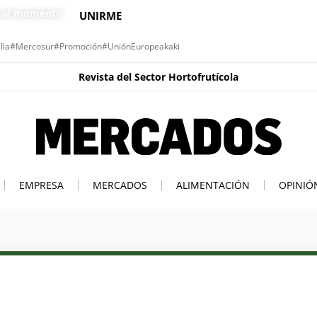
s al momento
UNIRME
lla
#Mercosur
#Promoción
#UniónEuropea
kaki
Revista del Sector Hortofrutícola
EMPRESA
MERCADOS
ALIMENTACIÓN
OPINIÓ