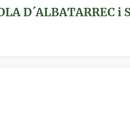
LA D´ALBATARREC i S.C