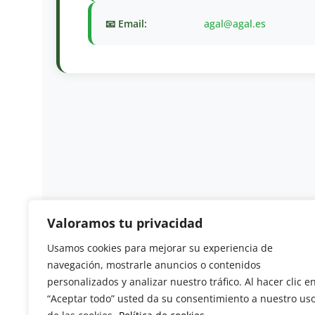
📧 Email:
agal@agal.es
Valoramos tu privacidad
Usamos cookies para mejorar su experiencia de
Revista del Sector Hortofrutícola
navegación, mostrarle anuncios o contenidos
personalizados y analizar nuestro tráfico. Al hacer clic e
C/ Presidente Cárdenas nº 10.
“Aceptar todo” usted da su consentimiento a nuestro us
41013 Sevilla. ESPAÑA