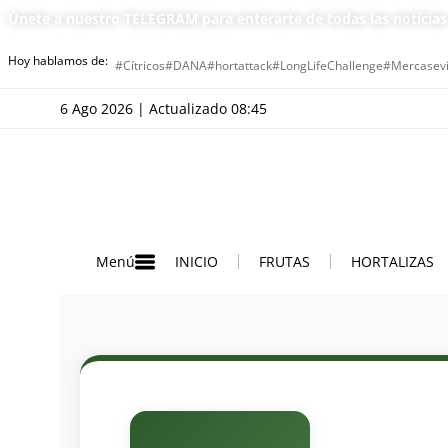
Únete a nuestro TELEGRAM para enterarte de todas las noticia
Hoy hablamos de:
#Cítricos
#DANA
#hortattack
#LongLifeChallenge
#Mercasevi
6 Ago 2026 | Actualizado 08:45
INICIO
FRUTAS
HORTALIZAS
Menú