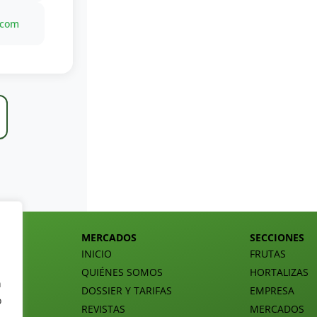
.com
MERCADOS
SECCIONES
INICIO
FRUTAS
QUIÉNES SOMOS
HORTALIZAS
n
DOSSIER Y TARIFAS
EMPRESA
o
REVISTAS
MERCADOS