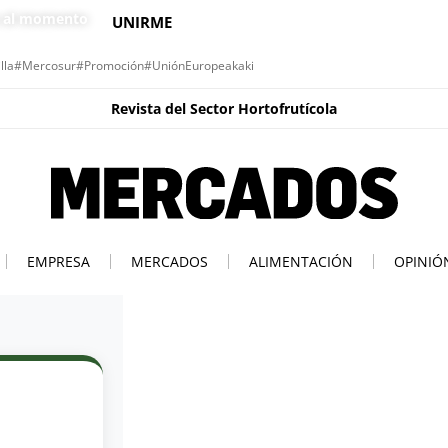
s al momento
UNIRME
lla
#Mercosur
#Promoción
#UniónEuropea
kaki
Revista del Sector Hortofrutícola
EMPRESA
MERCADOS
ALIMENTACIÓN
OPINIÓ