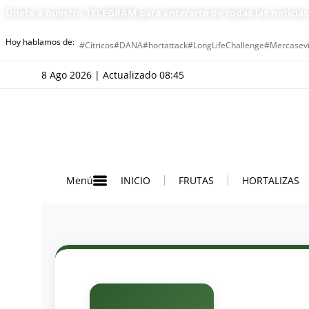
Únete a nuestro TELEGRAM para enterarte de todas las noticia
Hoy hablamos de:
#Cítricos
#DANA
#hortattack
#LongLifeChallenge
#Mercasevi
8 Ago 2026 | Actualizado 08:45
INICIO
FRUTAS
HORTALIZAS
Menú