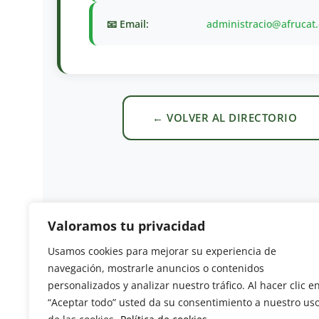
📧 Email:
administracio@afrucat
← VOLVER AL DIRECTORIO
Valoramos tu privacidad
Usamos cookies para mejorar su experiencia de
Revista del Sector Hortofrutícola
navegación, mostrarle anuncios o contenidos
personalizados y analizar nuestro tráfico. Al hacer clic e
C/ Presidente Cárdenas nº 10.
“Aceptar todo” usted da su consentimiento a nuestro us
41013 Sevilla. ESPAÑA