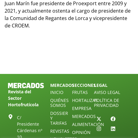
Juan Marín fue presidente de Proexport entre 2009 y
2021, y actualmente ostenta el cargo de presidente de
la Comunidad de Regantes de Lorca y vicepresidente
de CROEM.
MERCADOS
SECCIONES
LEGAL
Revista del
INICIO
FRUTAS
AVISO LEGAL
Sector
QUIÉNES
HORTALIZAS
POLÍTICA DE
Hortofrutícola
SOMOS
PRIVACIDAD
EMPRESA
DOSSIER
MERCADOS
C/
Y
TARIFAS
Presidente
ALIMENTACIÓN
Cárdenas nº
REVISTAS
OPINIÓN
10.