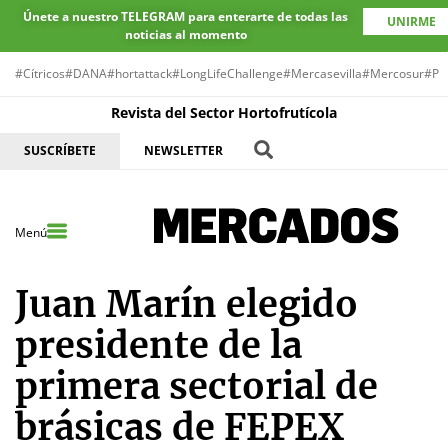
Únete a nuestro TELEGRAM para enterarte de todas las
UNIRME
noticias al momento
#Cítricos
#DANA
#hortattack
#LongLifeChallenge
#Mercasevilla
#Mercosur
#Pr
Revista del Sector Hortofrutícola
SUSCRÍBETE
NEWSLETTER
Menú
Juan Marín elegido
presidente de la
primera sectorial de
brásicas de FEPEX