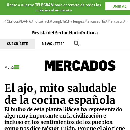
Únete a nuestro TELEGRAM para enterarte de todas las
UNIRME
noticias al momento
#Cítricos
#DANA
#hortattack
#LongLifeChallenge
#Mercasevilla
#Mercosur
#Pr
Revista del Sector Hortofrutícola
SUSCRÍBETE
NEWSLETTER
Menú
El ajo, mito saludable
de la cocina española
El bulbo de esta planta lilácea ha representado
algo muy importante en la civilización e
incluso en los sentimientos de los pueblos,
como nos dice Néstor Luján. Porque el ajo tiene