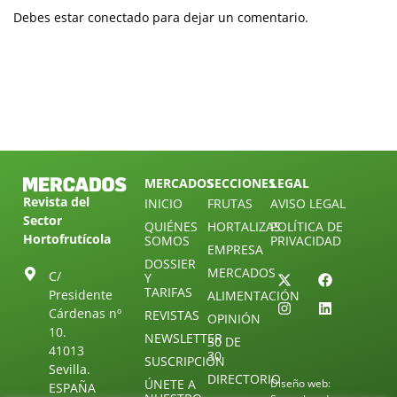
Debes estar conectado para dejar un comentario.
MERCADOS
SECCIONES
LEGAL
Revista del
INICIO
FRUTAS
AVISO LEGAL
Sector
QUIÉNES
HORTALIZAS
POLÍTICA DE
Hortofrutícola
SOMOS
PRIVACIDAD
EMPRESA
DOSSIER
MERCADOS
C/
Y
TARIFAS
Presidente
ALIMENTACIÓN
Cárdenas nº
REVISTAS
OPINIÓN
10.
NEWSLETTER
30 DE
41013
30
SUSCRIPCIÓN
Sevilla.
DIRECTORIO
ÚNETE A
Diseño web:
ESPAÑA