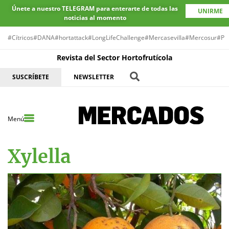
Únete a nuestro TELEGRAM para enterarte de todas las
UNIRME
noticias al momento
#Cítricos
#DANA
#hortattack
#LongLifeChallenge
#Mercasevilla
#Mercosur
#Pr
Revista del Sector Hortofrutícola
SUSCRÍBETE
NEWSLETTER
Menú
Xylella