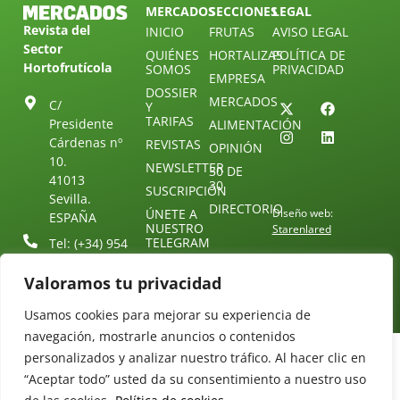
MERCADOS
SECCIONES
LEGAL
Revista del
INICIO
FRUTAS
AVISO LEGAL
Sector
QUIÉNES
HORTALIZAS
POLÍTICA DE
Hortofrutícola
SOMOS
PRIVACIDAD
EMPRESA
DOSSIER
MERCADOS
C/
Y
TARIFAS
Presidente
ALIMENTACIÓN
Cárdenas nº
REVISTAS
OPINIÓN
10.
NEWSLETTER
30 DE
41013
30
SUSCRIPCIÓN
Sevilla.
DIRECTORIO
ÚNETE A
Diseño web:
ESPAÑA
NUESTRO
Starenlared
TELEGRAM
Tel: (+34) 954
25 88 51
CONTACTO
Valoramos tu privacidad
redaccion@revistamercados.com
Usamos cookies para mejorar su experiencia de
navegación, mostrarle anuncios o contenidos
personalizados y analizar nuestro tráfico. Al hacer clic en
“Aceptar todo” usted da su consentimiento a nuestro uso