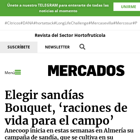
Únete a nuestro TELEGRAM para enterarte de todas las
UNIRME
noticias al momento
#Cítricos
#DANA
#hortattack
#LongLifeChallenge
#Mercasevilla
#Mercosur
#Pr
Revista del Sector Hortofrutícola
SUSCRÍBETE
NEWSLETTER
Menú
Elegir sandías
Bouquet, ‘raciones de
vida para el campo’
Anecoop inicia en estas semanas en Almería su
campaña de sandía, que se cultiva en su