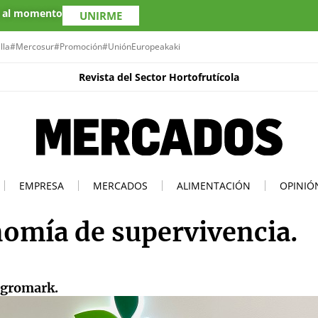
s al momento
UNIRME
lla
#Mercosur
#Promoción
#UniónEuropea
kaki
Revista del Sector Hortofrutícola
EMPRESA
MERCADOS
ALIMENTACIÓN
OPINIÓ
omía de supervivencia.
Agromark.