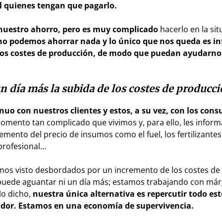
al quienes tengan que pagarlo.
nuestro ahorro, pero es muy complicado
hacerlo en la sit
o podemos ahorrar nada y lo único que nos queda es i
os costes de producción,
de modo que puedan ayudarno
n día más la subida de los costes de producc
uo con nuestros clientes y estos, a su vez, con los con
omento tan complicado que vivimos y, para ello, les info
mento del precio de insumos como el fuel, los fertilizante
rprofesional…
emos visto desbordados por un incremento de los costes de
r puede aguantar ni un día más; estamos trabajando con má
lo dicho,
nuestra única alternativa es repercutir todo est
midor. Estamos en una economía de supervivencia.