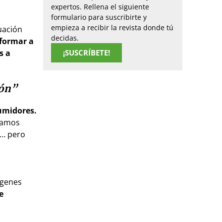
expertos. Rellena el siguiente
formulario para suscribirte y
empieza a recibir la revista donde tú
uación
decidas.
nformar a
s a
¡SUSCRÍBETE!
ión”
sumidores.
rmamos
s… pero
rgenes
e