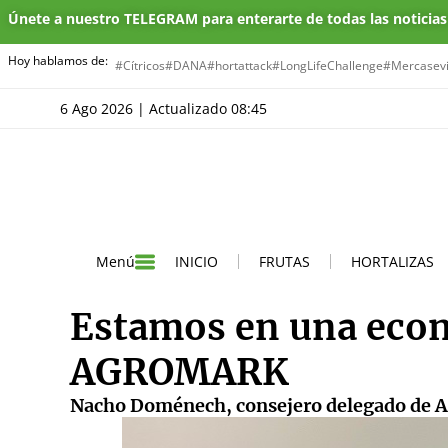
Únete a nuestro TELEGRAM para enterarte de todas las noticia
Hoy hablamos de:
#Cítricos
#DANA
#hortattack
#LongLifeChallenge
#Mercasevi
6 Ago 2026 | Actualizado 08:45
INICIO
FRUTAS
HORTALIZAS
Menú
Estamos en una econ
AGROMARK
Nacho Doménech, consejero delegado de 