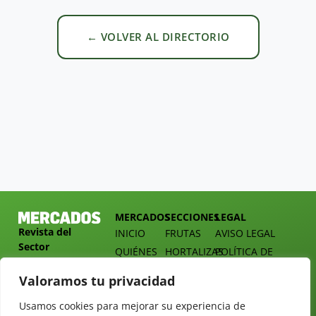
← VOLVER AL DIRECTORIO
MERCADOS
SECCIONES
LEGAL
Revista del
INICIO
FRUTAS
AVISO LEGAL
Sector
QUIÉNES
HORTALIZAS
POLÍTICA DE
Hortofrutícola
SOMOS
PRIVACIDAD
EMPRESA
Valoramos tu privacidad
DOSSIER
MERCADOS
C/
Y
TARIFAS
Presidente
Usamos cookies para mejorar su experiencia de
ALIMENTACIÓN