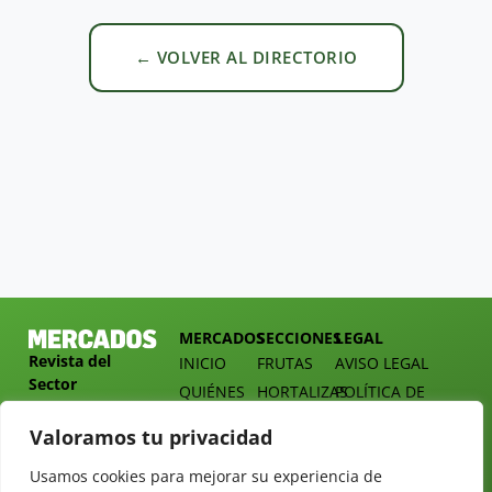
← VOLVER AL DIRECTORIO
MERCADOS
SECCIONES
LEGAL
Revista del
INICIO
FRUTAS
AVISO LEGAL
Sector
QUIÉNES
HORTALIZAS
POLÍTICA DE
Hortofrutícola
SOMOS
PRIVACIDAD
EMPRESA
Valoramos tu privacidad
DOSSIER
MERCADOS
C/
Y
TARIFAS
Presidente
Usamos cookies para mejorar su experiencia de
ALIMENTACIÓN